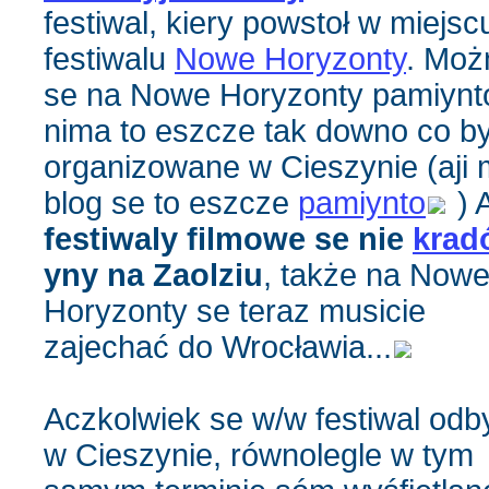
festiwal, kiery powstoł w miejsc
festiwalu
Nowe Horyzonty
. Moż
se na Nowe Horyzonty pamiynto
nima to eszcze tak downo co by
organizowane w Cieszynie (aji 
blog se to eszcze
pamiynto
) 
festiwaly filmowe se nie
krad
yny na Zaolziu
, także na Now
Horyzonty se teraz musicie
zajechać do Wrocławia...
Aczkolwiek se w/w festiwal od
w Cieszynie, równolegle w tym