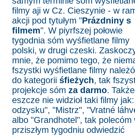
samym terminie sóm wyśfietlan
filmy aji w Cz. Cieszynie - w r
akcji pod tytułym "
Prázdniny s
filmem
". W piyrfszej połowie
tygodnia sóm wyśfietlane filmy
polski, w drugi czeski. Zaskocz
mnie, że pomimo tego, że niem
fszystki wyśfietlane filmy należ
do kategorii
śfieżych
, tak fszys
projekcje sóm
za darmo
. Takż
eszcze nie widzioł taki filmy jak:
odzysku", "Mistrz", "Vratné láhv
albo "Grandhotel", tak polecóm
prziszłym tygodniu odwiedzić