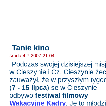
chesterów blog - pisany własnóm łapóm:)
Tanie kino
środa 4.7.2007 21:04
Podczas swojej dzisiejszej misj
w Cieszynie i Cz. Cieszynie że
zauważył, że w przyszłym tygo
(
7 - 15 lipca
) se w Cieszynie
odbywo
festiwal filmowy
Wakacyjne Kadry
. Je to młodzi