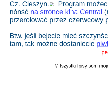
Cz. Cieszyn.
Program możec
nónść
na strónce kina Central
(
przerolować przez czerwcowy p
Btw. jeśli bejecie mieć szczynśc
tam, tak możne dostaniecie
piw
pe
© fszystki fpisy sóm moj