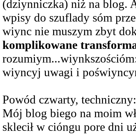
(dziynniczka) niż na blog. 
wpisy do szuflady sóm prz
wiync nie muszym zbyt dokł
komplikowane transforma
rozumiym...wiynkszościóm
wiyncyj uwagi i poświyncy
Powód czwarty, techniczny
Mój blog biego na moim wł
sklecił w cióngu pore dni u