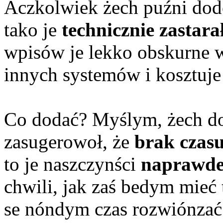
Aczkolwiek żech puźni dodo
tako je
technicznie zastara
wpisów je lekko obskurne 
innych systemów i kosztuje
Co dodać? Myślym, żech do
zasugerowoł, że
brak czas
to je naszczynści
naprawde
chwili, jak zaś bedym mieć
se nóndym czas rozwiónzać p