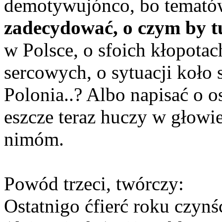
demotywujónco, bo tematów
zadecydować, o czym by t
w Polsce, o sfoich kłopota
sercowych, o sytuacji koło
Polonia..? Albo napisać o os
eszcze teraz huczy w głowi
nimóm.
Powód trzeci, twórczy:
Ostatnigo ćfierć roku czynś