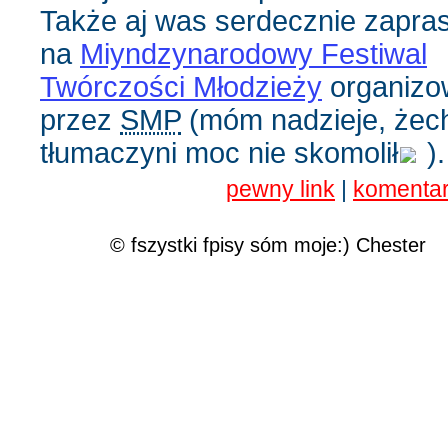
Także aj was serdecznie zapr
na
Miyndzynarodowy Festiwal
Twórczości Młodzieży
organizo
przez
SMP
(móm nadzieje, żech
tłumaczyni moc nie skomolił
).
pewny link
|
komenta
© fszystki fpisy sóm moje:) Chester