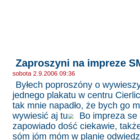
chesterów blog - pisany własnóm łapóm:)
Zaproszyni na impreze 
sobota 2.9.2006 09:36
Byłech poproszóny o wywieszy
jednego plakatu w centru Cierli
tak mnie napadło, że bych go 
wywiesić aj tu
Bo impreza se
zapowiado dość ciekawie, takż
sóm jóm móm w planie odwiedz