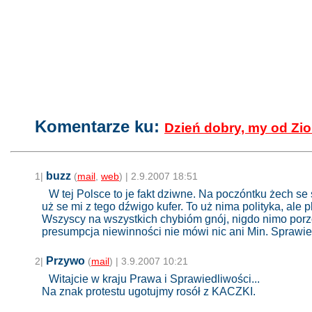
chesterów blog - pisany własnóm łapóm:)
Komentarze ku:
Dzień dobry, my od Zi
buzz
1|
(
mail
,
web
) | 2.9.2007 18:51
W tej Polsce to je fakt dziwne. Na poczóntku żech se 
uż se mi z tego dźwigo kufer. To uż nima polityka, ale 
Wszyscy na wszystkich chybióm gnój, nigdo nimo porz
presumpcja niewinności nie mówi nic ani Min. Sprawied
Przywo
2|
(
mail
) | 3.9.2007 10:21
Witajcie w kraju Prawa i Sprawiedliwości...
Na znak protestu ugotujmy rosół z KACZKI.