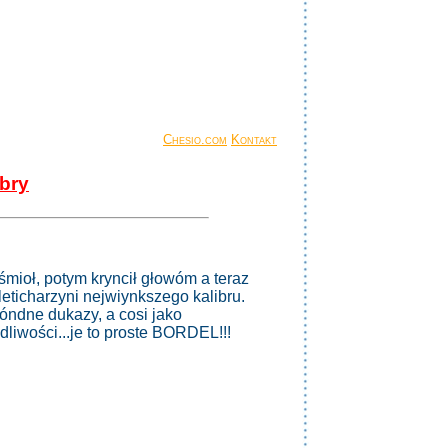
Chesio.com
Kontakt
obry
śmioł, potym kryncił głowóm a teraz
pleticharzyni nejwiynkszego kalibru.
óndne dukazy, a cosi jako
liwości...je to proste BORDEL!!!