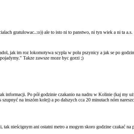
ach gratulowac..:o)) ale to isto ni to panstwo, ni tyn wiek a ni ta a.s. 
l, jak im roz lokomotywa scypla w polu pszynicy a jak se po godzini
 pojadymy." Takze zawsze moze byc gorzi ;)
ak informacji. Po pół godzinie czakanio na nadru w Kolinie (kaj my u
s szupnyć na inszóm kolej) a po dalszych cca 20 minutach nóm nareszci
, tak nieścignym ani ostatni metro a mogym skoro godzine czakać na p