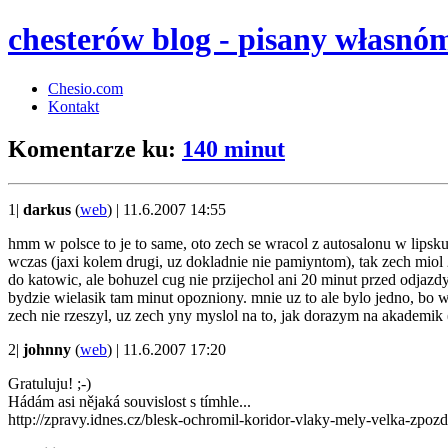
chesterów blog - pisany własnó
Chesio.com
Kontakt
Komentarze ku:
140 minut
1|
darkus
(
web
) | 11.6.2007 14:55
hmm w polsce to je to same, oto zech se wracol z autosalonu w lips
wczas (jaxi kolem drugi, uz dokladnie nie pamiyntom), tak zech miol 
do katowic, ale bohuzel cug nie przijechol ani 20 minut przed odjaz
bydzie wielasik tam minut opozniony. mnie uz to ale bylo jedno, bo w
zech nie rzeszyl, uz zech yny myslol na to, jak dorazym na akademik (
2|
johnny
(
web
) | 11.6.2007 17:20
Gratuluju! ;-)
Hádám asi nějaká souvislost s tímhle...
http://zpravy.idnes.cz/blesk-ochromil-koridor-vlaky-mely-velka-z