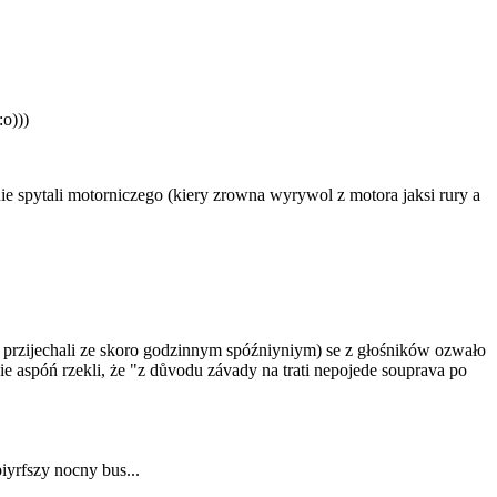
:o)))
e spytali motorniczego (kiery zrowna wyrywol z motora jaksi rury a
ż przijechali ze skoro godzinnym spóźniyniym) se z głośników ozwało
e aspóń rzekli, że "z důvodu závady na trati nepojede souprava po
iyrfszy nocny bus...