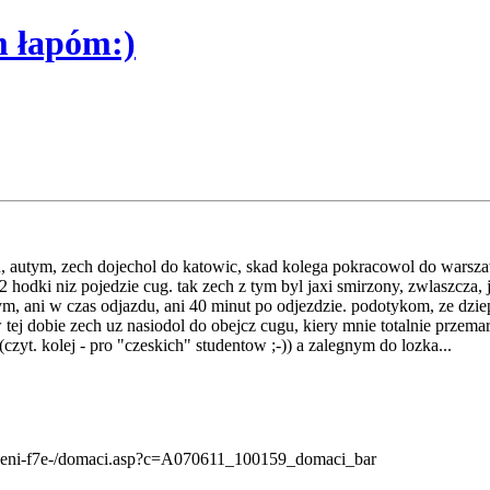
m łapóm:)
ku, autym, zech dojechol do katowic, skad kolega pokracowol do warsz
2 hodki niz pojedzie cug. tak zech z tym byl jaxi smirzony, zwlaszcza,
dym, ani w czas odjazdu, ani 40 minut po odjezdzie. podotykom, ze dzie
 tej dobie zech uz nasiodol do obejcz cugu, kiery mnie totalnie przema
czyt. kolej - pro "czeskich" studentow ;-)) a zalegnym do lozka...
pozdeni-f7e-/domaci.asp?c=A070611_100159_domaci_bar