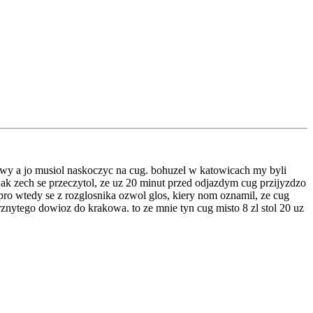
awy a jo musiol naskoczyc na cug. bohuzel w katowicach my byli
 jak zech se przeczytol, ze uz 20 minut przed odjazdym cug przijyzdzo
pro wtedy se z rozglosnika ozwol glos, kiery nom oznamil, ze cug
rznytego dowioz do krakowa. to ze mnie tyn cug misto 8 zl stol 20 uz