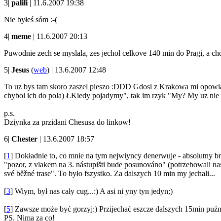
3|
palili
| 11.6.2007 19:38
Nie byłeś sóm :-(
4|
meme
| 11.6.2007 20:13
Puwodnie zech se myslala, zes jechol celkove 140 min do Pragi, a chcial
5|
Jesus
(
web
) | 13.6.2007 12:48
To uz bys tam skoro zaszel pieszo :DDD Gdosi z Krakowa mi opowiado
chybol ich do pola) ŁKiedy pojadymy", tak im rzyk "My? My uz nie
p.s.
Dziynka za przidani Chesusa do linkow!
6|
Chester
| 13.6.2007 18:57
[
1
] Dokładnie to, co mnie na tym nejwiyncy denerwuje - absolutny br
"pozor, z vlakem na 3. nástupišti bude posunováno" (potrzebowali na
své běžné trase". To było fszystko. Za dalszych 10 min my jechali...
[
3
] Wiym, był nas cały cug...:) A asi ni yny tyn jedyn;)
[
5
] Zawsze może być gorzyj:) Przijechać eszcze dalszych 15min puźni
PS. Nima za co!