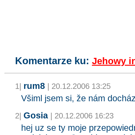
chesterów blog - pisany własnóm łapóm:)
Komentarze ku:
Jehowy in
rum8
1|
| 20.12.2006 13:25
Všiml jsem si, že nám dochází 
Gosia
2|
| 20.12.2006 16:23
hej uz se ty moje przepowied