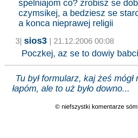
spelniajom co? zrobisz se do
czymsikej, a bedziesz se sta
a konca nieprawej religii
sios3
3|
| 21.12.2006 00:08
Poczkej, az se to dowiy babci
Tu był formularz, kaj żeś mógł
łapóm, ale to uż było downo...
© niefszystki komentarze sóm