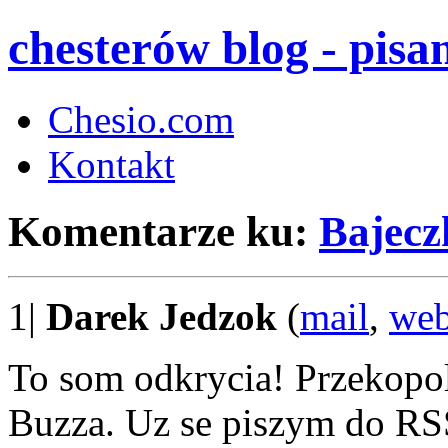
chesterów blog - pis
Chesio.com
Kontakt
Komentarze ku:
Bajecz
1|
Darek Jedzok
(
mail
,
we
To som odkrycia! Przekopol
Buzza. Uz se piszym do RS