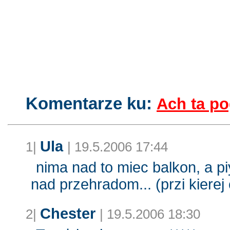
chesterów blog - pisany własnóm łapóm:)
Komentarze ku:
Ach ta po
Ula
1|
| 19.5.2006 17:44
nima nad to miec balkon, a p
nad przehradom... (przi kierej 
Chester
2|
| 19.5.2006 18:30