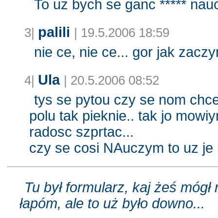
To uż bych se ganc ***** naucz
palili
3|
| 19.5.2006 18:59
nie ce, nie ce... gor jak zacz
Ula
4|
| 20.5.2006 08:52
tys se pytou czy se nom chce
polu tak pieknie.. tak jo mowi
radosc szprtac...
czy se cosi NAuczym to uz je
Tu był formularz, kaj żeś mógł
łapóm, ale to uż było downo...