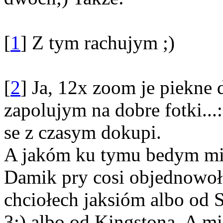
[
1
] Z tym rachujym ;)
[
2
] Ja, 12x zoom je piekne 
zapolujym na dobre fotki...:
se z czasym dokupi.
A jakóm ku tymu bedym mio
Damik pry cosi objednowoł, 
chciołech jaksióm albo od S
3:) albo od Kingstona. A m