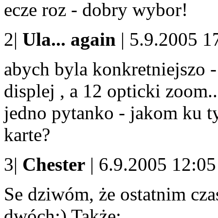
ecze roz - dobry wybor!
2|
Ula... again
| 5.9.2005 1
abych byla konkretniejszo 
displej , a 12 opticki zoom..
jedno pytanko - jakom ku 
karte?
3|
Chester
| 6.9.2005 12:05
Se dziwóm, że ostatnim cza
dwóch;) Także: