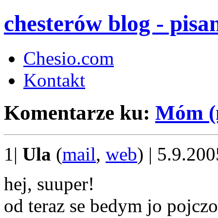
chesterów blog - pis
Chesio.com
Kontakt
Komentarze ku:
Móm (n
1|
Ula
(
mail
,
web
) | 5.9.20
hej, suuper!
od teraz se bedym jo pojczo